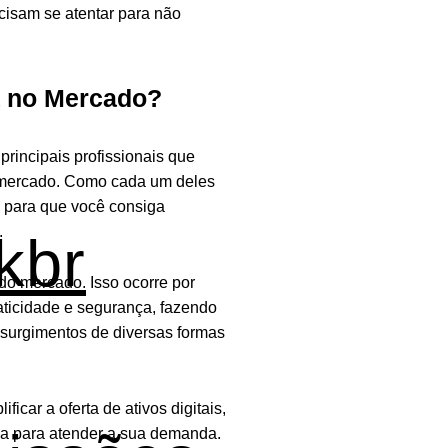
cisam se atentar para não
a no Mercado?
principais profissionais que
 mercado. Como cada um deles
e para que você consiga
.
kbr
do mercado. Isso ocorre por
aticidade e segurança, fazendo
 surgimentos de diversas formas
car a oferta de ativos digitais,
a para atender a sua demanda.