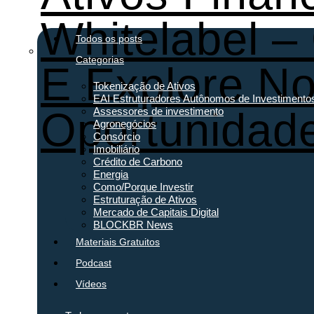
Whitelabel –
Todos os posts
Categorias
E Explore N
Tokenização de Ativos
EAI Estruturadores Autônomos de Investimento
Oportunidad
Assessores de investimento
Agronegócios
Consórcio
Imobiliário
Crédito de Carbono
Energia
Como/Porque Investir
Estruturação de Ativos
Mercado de Capitais Digital
BLOCKBR News
Materiais Gratuitos
Podcast
Vídeos