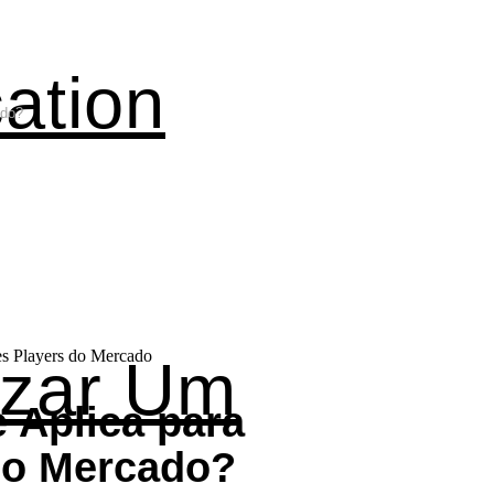
ation
ado?
izar Um
 Aplica para
 do Mercado?