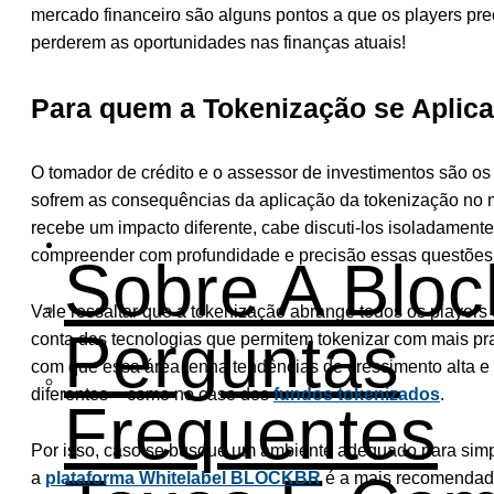
mercado financeiro são alguns pontos a que os players pre
perderem as oportunidades nas finanças atuais!
Para quem a Tokenização se Aplic
O tomador de crédito e o assessor de investimentos são os 
sofrem as consequências da aplicação da tokenização no
recebe um impacto diferente, cabe discuti-los isoladament
Institucional
compreender com profundidade e precisão essas questões
Sobre A Bloc
Vale ressaltar que a tokenização abrange todos os players 
Perguntas
conta das tecnologias que permitem tokenizar com mais pr
com que essa área tenha tendências de crescimento alta e
diferentes – como no caso dos
fundos tokenizados
.
Frequentes
Por isso, caso se busque um ambiente adequado para simplifi
a
plataforma Whitelabel BLOCKBR
é a mais recomendad