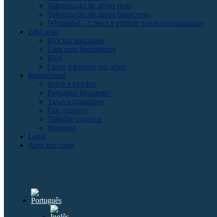
Tokenização de ativos reais
Tokenização de ativos financeiros
Whitelabel – Cresça e explore novas oportunidades
Educação
Blockbr education
Guia para investidores
Blog
Como tokenizar um ativo
Institucional
Sobre a blockbr
Perguntas frequentes
Taxas e comissões
Fale conosco
Trabalhe conosco
Imprensa
Login
Abra sua conta