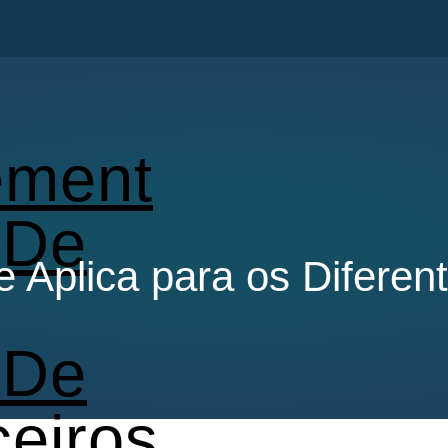
ment
 De
 Aplica para os Diferent
 De
ceiros