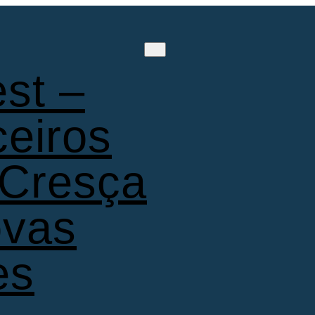
st –
ceiros
 Cresça
ovas
es