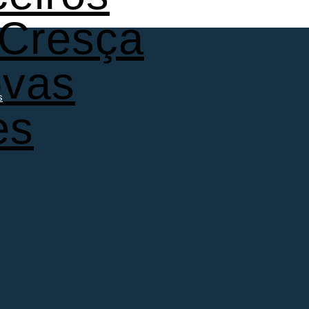
 Cresça
ovas
s
es