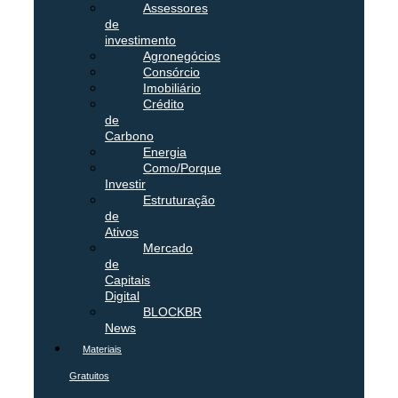
Assessores
de
investimento
Agronegócios
Consórcio
Imobiliário
Crédito
de
Carbono
Energia
Como/Porque
Investir
Estruturação
de
Ativos
Mercado
de
Capitais
Digital
BLOCKBR
News
Materiais
Gratuitos