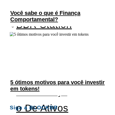
o
s
Você sabe o que é Finança
Comportamental?
BBR Station
BBR
Managemen
T
5 ótimos motivos para você investir
em tokens!
Tokenizaçã
O De Ativos
Siga a BLOCKBR