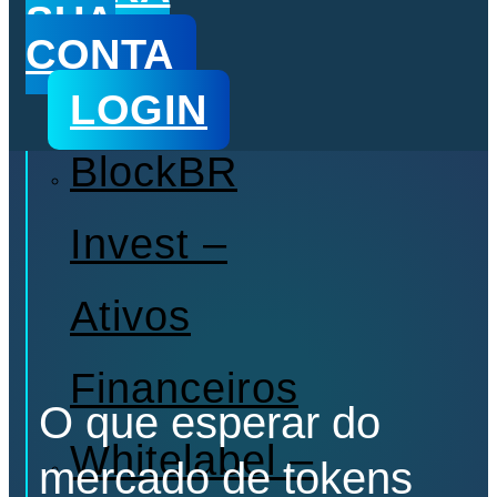
o
SUA
k
CONTA
e
n
s
LOGIN
BlockBR
Invest –
Ativos
Financeiros
O que esperar do
Whitelabel –
mercado de tokens