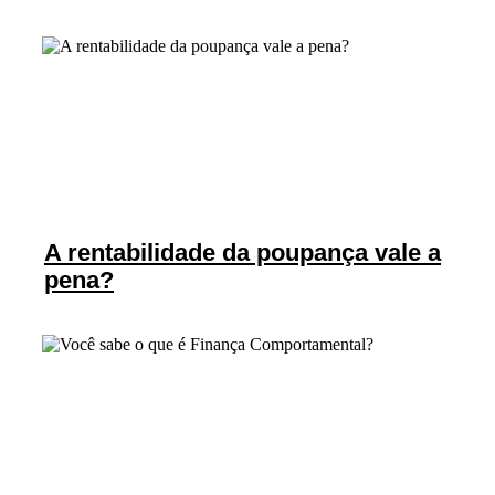
A rentabilidade da poupança vale a
pena?
P
r
o
d
u
t