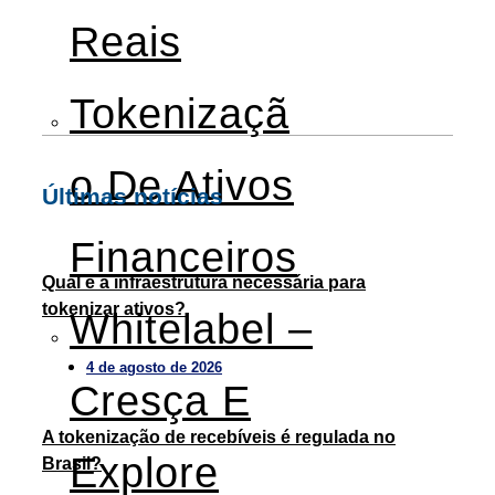
Reais
Tokenizaçã
O De Ativos
Últimas notícias
Financeiros
Qual é a infraestrutura necessária para
tokenizar ativos?
Whitelabel –
4 de agosto de 2026
Cresça E
A tokenização de recebíveis é regulada no
Explore
Brasil?