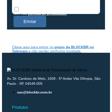
GDPR
Concordo em receber os conteúdos da Blockbr e
com sua
política de privacidade
Enviar
Clique aqui para entrar no
grupo da BLOCKBR no
Telegram
e não perder nenhuma novidade.
Av. Dr. Cardoso de Melo, 1608 - 5º Andar Vila Olímpia, São
Paulo - SP, 04548-005
sac@blockbr.com.br
Produtos