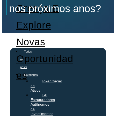
Cresça E
nos próximos anos?
Explore
Novas
Todos
Oportunidad
os
posts
Es
Categorias
Tokenização
de
Ativos
EAI
Estruturadores
Autônomos
de
Investimentos