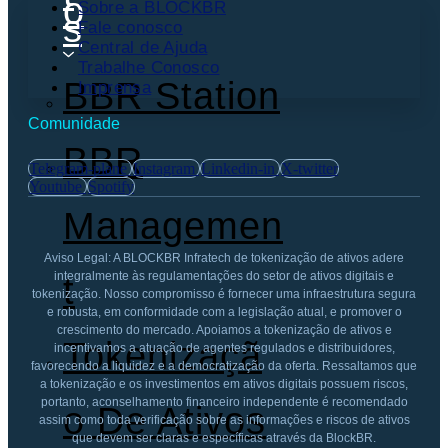
o
Sobre a BLOCKBR
s
Fale conosco
Central de Ajuda
Trabalhe Conosco
BBR Station
Imprensa
Comunidade
BBR
Telegram-plane
Instagram
Linkedin-in
X-twitter
Youtube
Spotify
Managemen
Aviso Legal: A BLOCKBR Infratech de tokenização de ativos adere
integralmente às regulamentações do setor de ativos digitais e
T
tokenização. Nosso compromisso é fornecer uma infraestrutura segura
e robusta, em conformidade com a legislação atual, e promover o
crescimento do mercado. Apoiamos a tokenização de ativos e
Tokenizaçã
incentivamos a atuação de agentes regulados e distribuidores,
favorecendo a liquidez e a democratização da oferta. Ressaltamos que
a tokenização e os investimentos em ativos digitais possuem riscos,
portanto, aconselhamento financeiro independente é recomendado
O De Ativos
assim como toda verificação sobre as informações e riscos de ativos
que devem ser claras e específicas através da BlockBR.