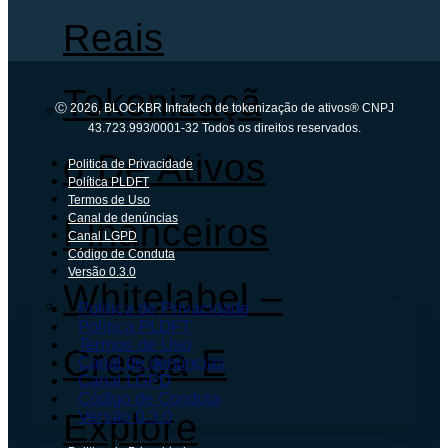
Reais
Tokenizaçã
Ⓒ 2026, BLOCKBR Infratech de tokenização de ativos® CNPJ
43.723.993/0001-32 Todos os direitos reservados.
O De Ativos
Politica de Privacidade
Política PLDFT
Termos de Uso
Canal de denúncias
Financeiros
Canal LGPD
Código de Conduta
Versão 0.3.0
Whitelabel –
Politica de Privacidade
Política PLDFT
Termos de Uso
Cresça E
Canal de denúncias
Canal LGPD
Código de Conduta
Explore
Versão 0.3.0