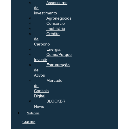
Assessores
de
investimento
Agronegócios
Consórcio
Imobiliário
Crédito
de
Carbono
Energia
Como/Porque
Investir
Estruturação
de
Ativos
Mercado
de
Capitais
Digital
BLOCKBR
News
Materiais
Gratuitos