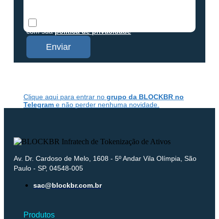
GDPR
Concordo em receber os conteúdos da Blockbr e
com sua
política de privacidade
Enviar
Clique aqui para entrar no
grupo da BLOCKBR no
Telegram
e não perder nenhuma novidade.
Av. Dr. Cardoso de Melo, 1608 - 5º Andar Vila Olímpia, São
Paulo - SP, 04548-005
sac@blockbr.com.br
Produtos