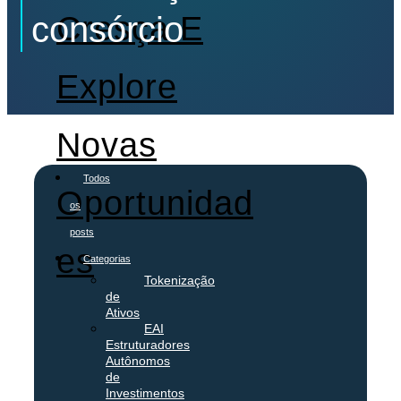
Cresça E
consórcio
Explore
Novas
Todos
Oportunidad
os
posts
Es
Categorias
Tokenização
de
Ativos
EAI
Estruturadores
Autônomos
de
Investimentos