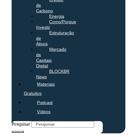
de
Carbono
Energia
Como/Porque
Investir
Estruturação
de
Ativos
Mercado
de
Capitais
Digital
BLOCKBR
News
Materiais
Gratuitos
Podcast
Vídeos
Pesquisar