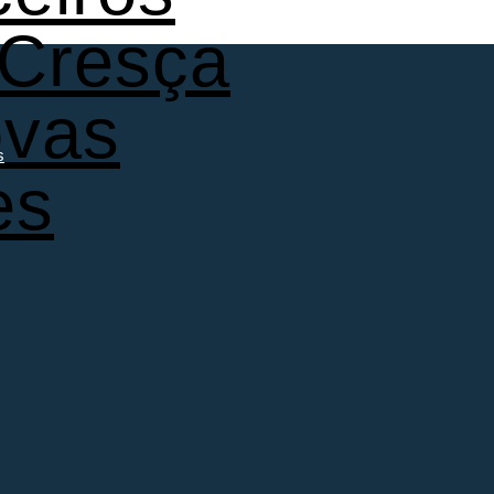
 Cresça
ovas
s
es