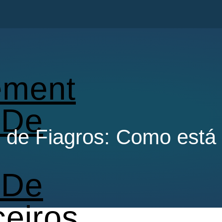
ment
 De
de Fiagros: Como está 
 De
ceiros