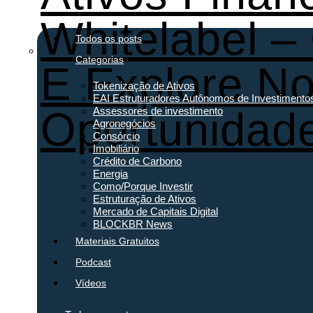
Whitelabel –
Todos os posts
Categorias
E Explore N
Tokenização de Ativos
EAI Estruturadores Autônomos de Investimento
Oportunidad
Assessores de investimento
Agronegócios
Consórcio
Imobiliário
Crédito de Carbono
Energia
Como/Porque Investir
Estruturação de Ativos
Mercado de Capitais Digital
BLOCKBR News
Materiais Gratuitos
Podcast
Vídeos