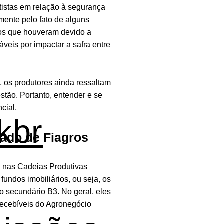
otistas em relação à segurança
mente pelo fato de alguns
pos que houveram devido a
áveis por impactar a safra entre
 os produtores ainda ressaltam
stão. Portanto, entender e se
cial.
kbr
ado de Fiagros
s nas Cadeias Produtivas
fundos imobiliários, ou seja, os
o secundário B3. No geral, eles
ecebíveis do Agronegócio