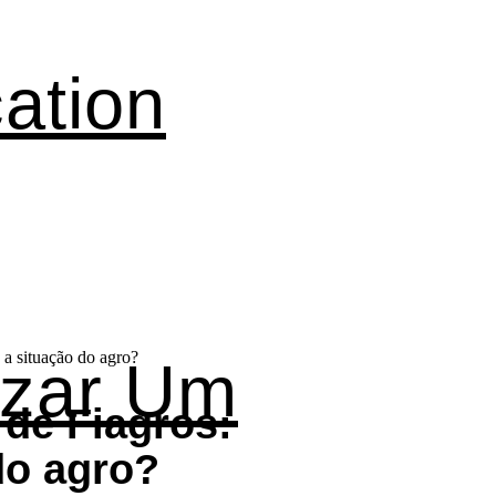
ation
izar Um
de Fiagros:
do agro?