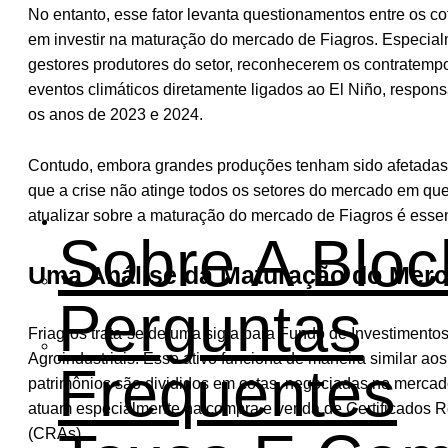
No entanto, esse fator levanta questionamentos entre os c
em investir na maturação do mercado de Fiagros. Especial
gestores produtores do setor, reconhecerem os contratem
eventos climáticos diretamente ligados ao El Niño, respons
os anos de 2023 e 2024.
Contudo, embora grandes produções tenham sido afetadas,
que a crise não atinge todos os setores do mercado em que
atualizar sobre a maturação do mercado de Fiagros é essen
Institucional
Sobre A Bloc
Uma Análise da Maturação do Merc
Perguntas
Friagros trata-se de uma sigla para Fundo de Investimento
Agroindustriais. Esse ativo funciona de maneira similar aos 
Frequentes
patrimônios são divididos em cotas, negociadas no mercad
atuam especialmente na compra e venda de Certificados R
(CRAs).