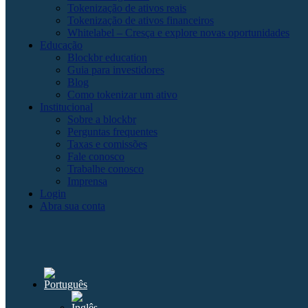
Tokenização de ativos reais
Tokenização de ativos financeiros
Whitelabel – Cresça e explore novas oportunidades
Educação
Blockbr education
Guia para investidores
Blog
Como tokenizar um ativo
Institucional
Sobre a blockbr
Perguntas frequentes
Taxas e comissões
Fale conosco
Trabalhe conosco
Imprensa
Login
Abra sua conta