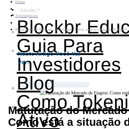
Home
Soluções
Educação
Agronegócios
Blockbr Educ
Maturação do Mercado de Fiagros: Como está a situação do agro?
Guia Para
Neste Artigo Você Vai
Investidores
Ver:
Blog
Como Token
Maturação do Mercado 
Ativo
Como está a situação 