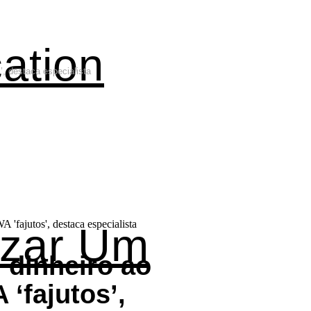
ation
, destaca especialista
izar Um
 dinheiro ao
‘fajutos’,