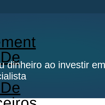
ment
 De
 dinheiro ao investir 
ialista
 De
ceiros