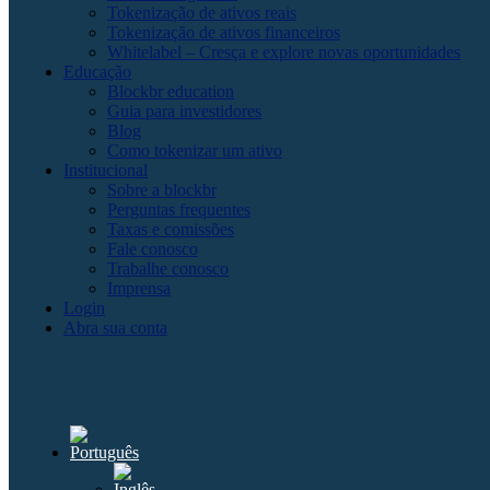
Tokenização de ativos reais
Tokenização de ativos financeiros
Whitelabel – Cresça e explore novas oportunidades
Educação
Blockbr education
Guia para investidores
Blog
Como tokenizar um ativo
Institucional
Sobre a blockbr
Perguntas frequentes
Taxas e comissões
Fale conosco
Trabalhe conosco
Imprensa
Login
Abra sua conta