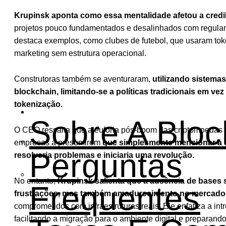
Krupinsk aponta como essa mentalidade afetou a credib
projetos pouco fundamentados e desalinhados com regulam
destaca exemplos, como clubes de futebol, que usaram to
marketing sem estrutura operacional.
Construtoras também se aventuraram,
utilizando sistem
blockchain, limitando-se a políticas tradicionais em vez
tokenização.
Institucional
Sobre A Bloc
O CEO ressalta que a euforia pós-boom das criptomoedas
empresas a presumirem
que simplesmente mencionar a 
Perguntas
resolveria problemas e iniciaria uma revolução.
No entanto,
Krupinsk salienta que a ausência de bases 
Frequentes
frustrações, mas também amadurecimento no mercado
comprometidos com infraestruturas reais. Ele enfatiza a in
facilitando a migração para o ambiente digital e preparan