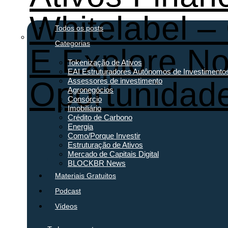
Whitelabel –
Todos os posts
Categorias
E Explore N
Tokenização de Ativos
EAI Estruturadores Autônomos de Investimento
Oportunidad
Assessores de investimento
Agronegócios
Consórcio
Imobiliário
Crédito de Carbono
Energia
Como/Porque Investir
Estruturação de Ativos
Mercado de Capitais Digital
BLOCKBR News
Materiais Gratuitos
Podcast
Vídeos