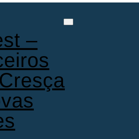
st –
ceiros
 Cresça
ovas
es