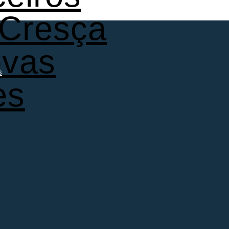
 Cresça
ovas
s
es