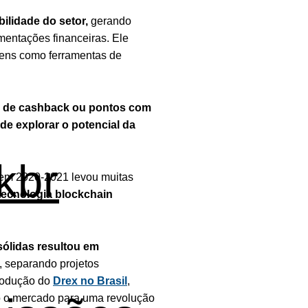
ilidade do setor,
gerando
entações financeiras. Ele
kens como ferramentas de
as de cashback ou pontos com
 de explorar o potencial da
kbr
 em 2020-2021 levou muitas
tecnologia blockchain
sólidas resultou em
, separando projetos
trodução do
Drex no Brasil
,
do o mercado para uma revolução