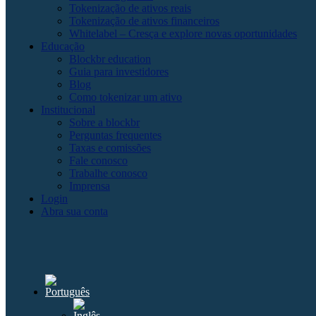
Tokenização de ativos reais
Tokenização de ativos financeiros
Whitelabel – Cresça e explore novas oportunidades
Educação
Blockbr education
Guia para investidores
Blog
Como tokenizar um ativo
Institucional
Sobre a blockbr
Perguntas frequentes
Taxas e comissões
Fale conosco
Trabalhe conosco
Imprensa
Login
Abra sua conta