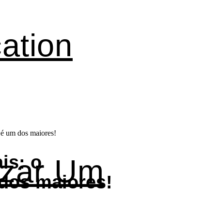
ation
ais: o
izar Um
dos maiores!