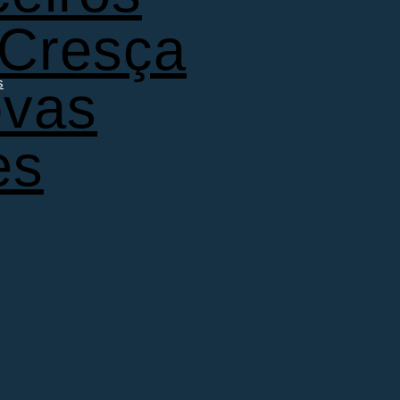
 Cresça
s
ovas
es