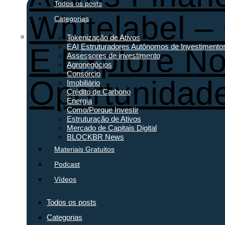
Todos os posts
Whitelabel –
Categorias
Tokenização de Ativos
EAI Estruturadores Autônomos de Investimento
E Explore N
Assessores de investimento
Agronegócios
Consórcio
Oportunidad
Imobiliário
Crédito de Carbono
Energia
Como/Porque Investir
Estruturação de Ativos
Mercado de Capitais Digital
BLOCKBR News
Materiais Gratuitos
Podcast
Vídeos
Todos os posts
Categorias