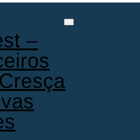
st –
ceiros
 Cresça
ovas
es