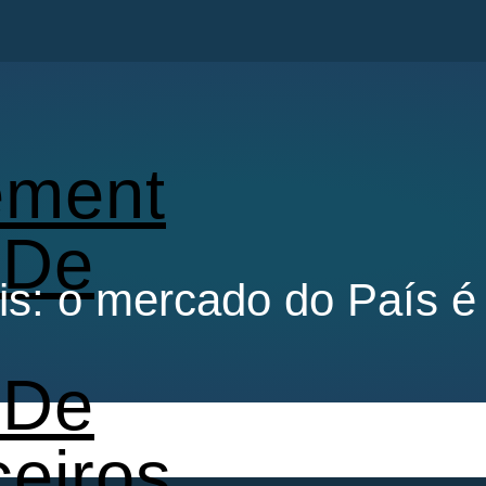
ment
 De
tais: o mercado do País 
 De
ceiros