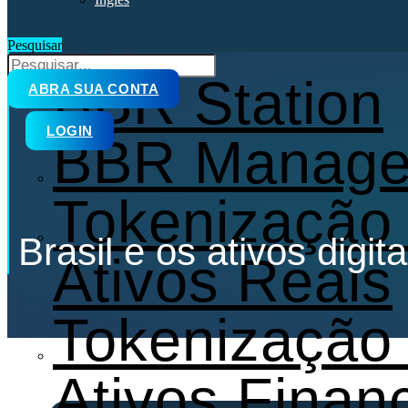
Pesquisar
Produtos
BBR Station
ABRA SUA CONTA
LOGIN
BBR Manage
Tokenização
Brasil e os ativos digi
Ativos Reais
Tokenização
Ativos Finan