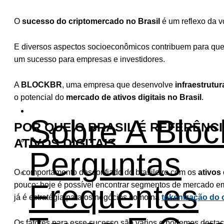
O
sucesso do criptomercado no Brasil
é um reflexo da vo
E diversos aspectos socioeconômicos contribuem para qu
um sucesso para empresas e investidores.
A
BLOCKBR
, uma empresa que desenvolve
infraestrutu
o potencial do
mercado de ativos digitais no Brasil
.
Institucional
Sobre A Bloc
POR QUE O BRASIL É REFERÊNC
ATIVOS DIGITAIS
Perguntas
O comportamento desconfiado do brasileiro com os
ativos 
Frequentes
pouco: hoje é possível encontrar segmentos de mercado 
já é estratégia para os negócios como na
tokenização do 
Os fatores para esse sucesso são vários e podemos destac