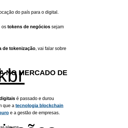
cação do país para o digital.
e os
tokens de negócios
sejam
ra de tokenização
, vai falar sobre
kbr
IA NO MERCADO DE
digitais
é passado e durou
em que a
tecnologia blockchain
ouro
e a gestão de empresas.
ar alguns.